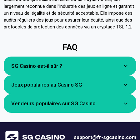
largement reconnue dans l’industrie des jeux en ligne et garantit
un niveau de légalité et de sécurité acceptable. Elle impose des
audits réguliers des jeux pour assurer leur équité, ainsi que des
protocoles de protection des données via un cryptage TSL 1.2.
FAQ
SG Casino est-il sûr ?
Jeux populaires au Casino SG
Oui, le SG Casino est totalement sûr. Comme mentionné 
précédemment, il détient une licence officielle et utilise 
des technologies de pointe pour protéger les données de 
Vendeurs populaires sur SG Casino
Les jeux populaires sur le Casino SG incluent les 
ses utilisateurs. De plus, toutes les transactions sont 
machines à sous comme Starburst et Book of Dead, 
cryptées pour garantir leur confidentialité.
ainsi que les jeux de casino en direct tels que la roulette 
Le SG Casino collabore avec plusieurs fournisseurs de 
et le blackjack. Pour les amateurs de paris sportifs, les 
renom pour offrir une expérience de jeu de qualité. Parmi 
matchs de football et de tennis sont particulièrement 
ces fournisseurs figurent NetEnt, Microgaming et 
support@fr-sgcasino.com
suivis.