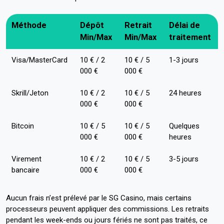
Méthode
Dépôt
Retrait
Délai de
Min/Max
Min/Max
traitement
Visa/MasterCard
10 € / 2
10 € / 5
1-3 jours
000 €
000 €
Skrill/Jeton
10 € / 2
10 € / 5
24 heures
000 €
000 €
Bitcoin
10 € / 5
10 € / 5
Quelques
000 €
000 €
heures
Virement
10 € / 2
10 € / 5
3-5 jours
bancaire
000 €
000 €
Aucun frais n’est prélevé par le SG Casino, mais certains
processeurs peuvent appliquer des commissions. Les retraits
pendant les week-ends ou jours fériés ne sont pas traités, ce