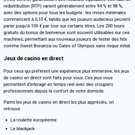
redistribution (RTP) varient généralement entre 94 % et 98 %,
avec des options pour tous les budgets : les mises minimales
commencent à 0,10 €, tandis que les joueurs audacieux peuvent
parier jusqu’à 100 € par tour sur certains titres. Les 200 tours
gratuits du bonus de bienvenue sont souvent utilisables sur ces
machines, permettant aux nouveaux joueurs de tester des hits
comme Sweet Bonanza ou Gates of Olympus sans risque initial.
Jeux de casino en direct
Pour ceux qui préfèrent une expérience plus immersive, les jeux
de casino en direct sont faits pour vous. Ces jeux vous
permettent d’interagir en temps réel avec des croupiers
professionnels depuis la confort de votre domicile.
Parmi les jeux de casino en direct les plus appréciés, on
retrouve :
La roulette européenne
Le blackjack