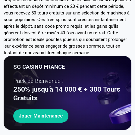
effectuant un dépôt minimum de 20 € pendant cette période,
vous recevez 50 tours gratuits sur une sélection de machines à
sous populaires. Ces free spins sont crédités instantanément
après le dépôt, sans code promo requis, et les gains qu’ils
génèrent doivent être misés 40 fois avant un retrait. Cette
promotion est idéale pour les joueurs qui souhaitent prolonger
leur expérience sans engager de grosses sommes, tout en
testant de nouveaux titres chaque semaine.
SG CASINO FRANCE
Pack de Bienvenue :
250% jusqu'à 14 000 € + 300 Tours
Gratuits
Jouer Maintenance