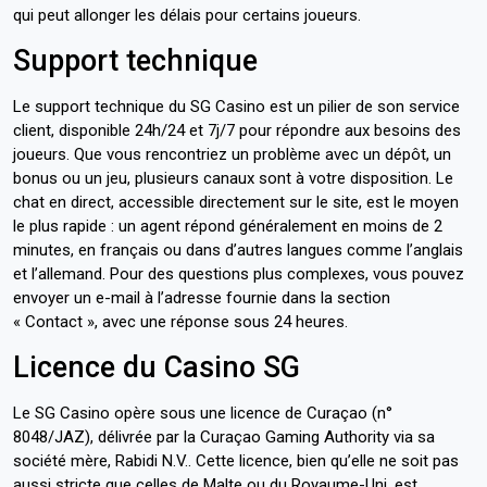
qui peut allonger les délais pour certains joueurs.
Support technique
Le support technique du SG Casino est un pilier de son service
client, disponible 24h/24 et 7j/7 pour répondre aux besoins des
joueurs. Que vous rencontriez un problème avec un dépôt, un
bonus ou un jeu, plusieurs canaux sont à votre disposition. Le
chat en direct, accessible directement sur le site, est le moyen
le plus rapide : un agent répond généralement en moins de 2
minutes, en français ou dans d’autres langues comme l’anglais
et l’allemand. Pour des questions plus complexes, vous pouvez
envoyer un e-mail à l’adresse fournie dans la section
« Contact », avec une réponse sous 24 heures.
Licence du Casino SG
Le SG Casino opère sous une licence de Curaçao (n°
8048/JAZ), délivrée par la Curaçao Gaming Authority via sa
société mère, Rabidi N.V.. Cette licence, bien qu’elle ne soit pas
aussi stricte que celles de Malte ou du Royaume-Uni, est